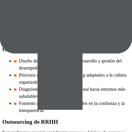
Diseño y seguimiento de KPIs para asegurar impacto y
retorno.
Planificación y Optimización de Estructuras
Descripción de puesto de trabajo
Valoración de puestos de trabajo
Gestión del Talento y Desarrollo Organizacional
Diseño de planes de formación, desarrollo y gestión del
desempeño.
Procesos de selección y onboarding adaptados a la cultura
organizativa.
Diagnóstico y transformación cultural hacia entornos más
saludables y eficientes.
Fomento de climas laborales basados en la confianza y la
transparencia.
Outsourcing de RRHH