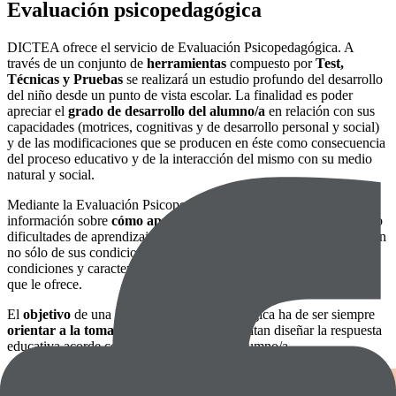
Evaluación psicopedagógica
DICTEA ofrece el servicio de Evaluación Psicopedagógica. A
través de un conjunto de
herramientas
compuesto por
Test,
Técnicas y Pruebas
se realizará un estudio profundo del desarrollo
del niño desde un punto de vista escolar. La finalidad es poder
apreciar el
grado de desarrollo del alumno/a
en relación con sus
capacidades (motrices, cognitivas y de desarrollo personal y social)
y de las modificaciones que se producen en éste como consecuencia
del proceso educativo y de la interacción del mismo con su medio
natural y social.
Mediante la Evaluación Psicopedagógica se pretende obtener
información sobre
cómo aprende el alumno/a
. Las posibilidades o
dificultades de aprendizaje tienen un carácter interactivo y dependen
no sólo de sus condiciones personales sino también de las
condiciones y características del contexto y la respuesta educativa
que le ofrece.
El
objetivo
de una Evaluación Psicopedagógica ha de ser siempre
orientar a la toma de decisiones
que permitan diseñar la respuesta
educativa acorde con las necesidades del alumno/a.